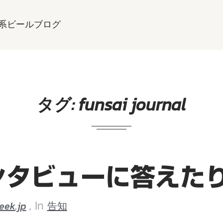
系ビールブログ
タグ:
funsai journal
ンタビューに答えた
eek.jp
告知
, In