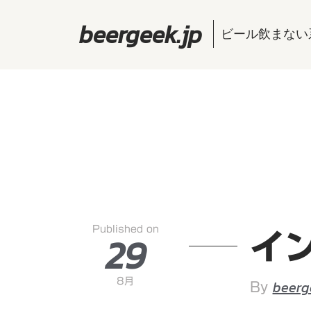
beergeek.jp
ビール飲まない
Published on
29
イ
8月
beerg
By