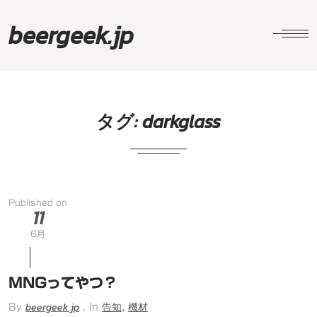
beergeek.jp
タグ:
darkglass
Published on
11
6月
MNGってやつ？
beergeek.jp
告知
機材
,
By
, In