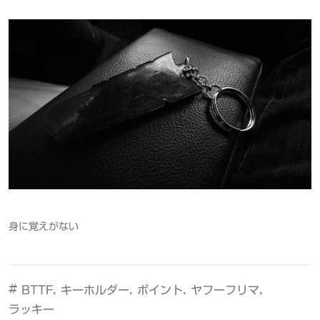
身に覚えがない
#
,
,
,
,
BTTF
キーホルダー
ポイント
ヤフーフリマ
ラッキー