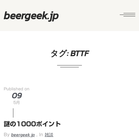
beergeek.jp
タグ:
BTTF
Published on
09
5月
謎の1000ポイント
beergeek.jp
雑談
By
, In