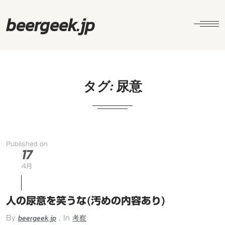
beergeek.jp
タグ:
尿意
Published on
17
4月
人の尿意を笑うな(汚めの内容あり)
beergeek.jp
考察
By
, In