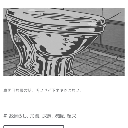
真面目な尿の話。汚いけど下ネタではない。
#
,
,
,
,
お漏らし
加齢
尿意
膀胱
頻尿