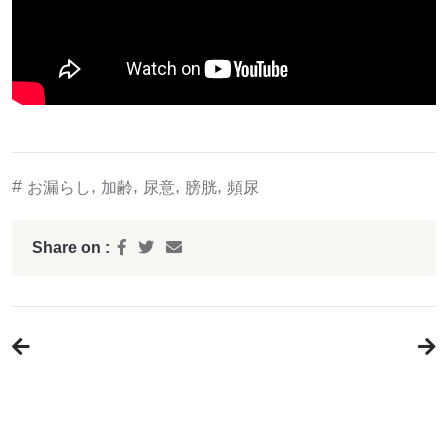
#
,
,
,
,
お漏らし
加齢
尿意
膀胱
頻尿
Share on :
投
稿
ナ
ビ
ゲ
ー