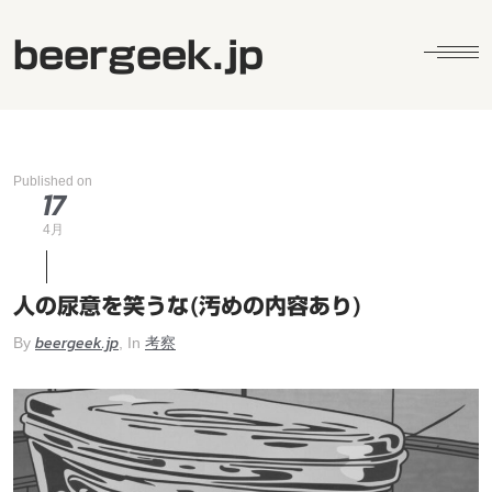
beergeek.jp
Published on
17
4月
人の尿意を笑うな(汚めの内容あり)
beergeek.jp
考察
By
, In