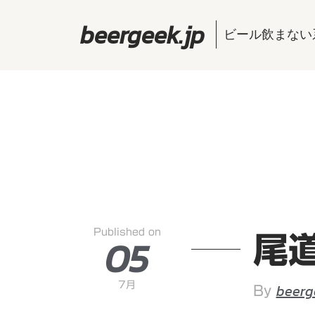
beergeek.jp
ビール飲まない
Published on
05
尾
7月
beerg
By