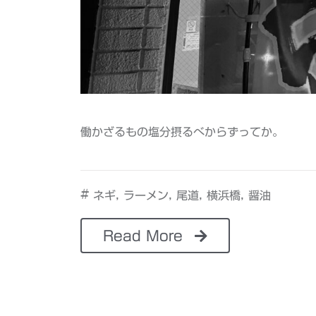
働かざるもの塩分摂るべからずってか。
#
,
,
,
,
ネギ
ラーメン
尾道
横浜橋
醤油
Read More