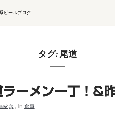
系ビールブログ
タグ:
尾道
道ラーメン一丁！&
eek.jp
食事
, In