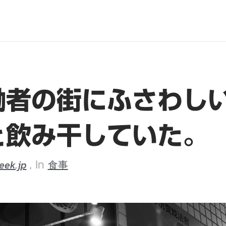
働者の街にふさわし
と飲み干していた。
eek.jp
食事
, In