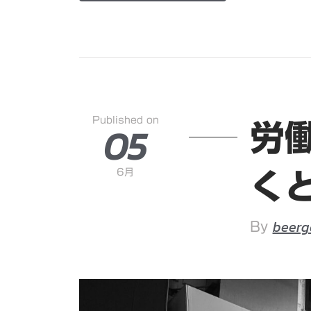
Published on
05
労
6月
く
beerg
By