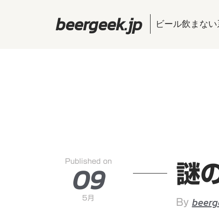
beergeek.jp
ビール飲まない
Published on
09
謎
5月
beerg
By