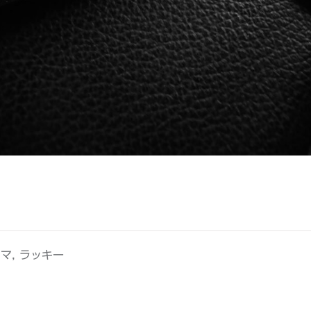
,
リマ
ラッキー