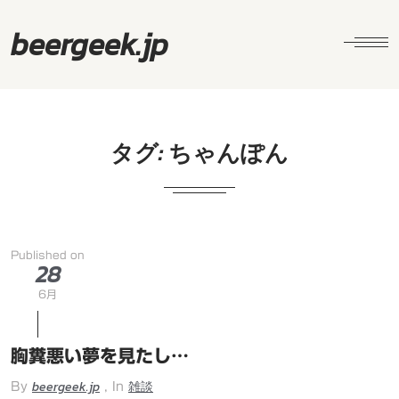
beergeek.jp
タグ:
ちゃんぽん
Published on
28
6月
胸糞悪い夢を見たし…
beergeek.jp
雑談
By
, In