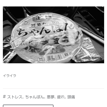
イライラ
#
,
,
,
,
ストレス
ちゃんぽん
悪夢
疲れ
頭痛