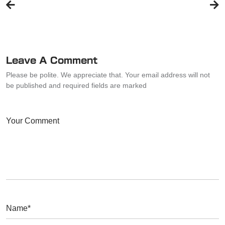
稿
ナ
ビ
ゲ
ー
Leave A Comment
シ
Please be polite. We appreciate that. Your email address will not
ョ
be published and required fields are marked
ン