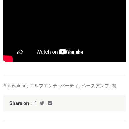
#
,
,
,
,
guyatone
エルプエンテ
パーティ
ベースアンプ
蟹
Share on :
投