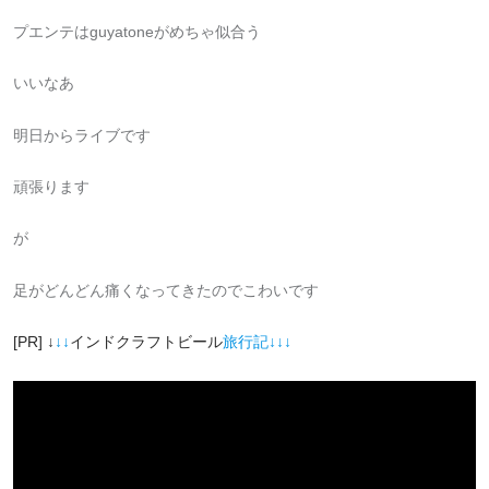
プエンテはguyatoneがめちゃ似合う
いいなあ
明日からライブです
頑張ります
が
足がどんどん痛くなってきたのでこわいです
[PR] ↓
↓↓
インドクラフトビール
旅行記↓↓↓