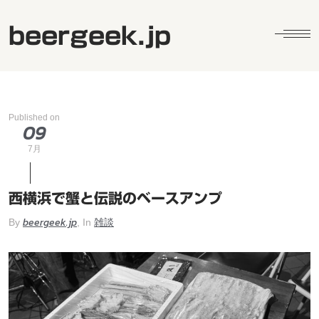
beergeek.jp
Published on
09
7月
西横浜で蟹と伝説のベースアンプ
beergeek.jp
雑談
By
, In