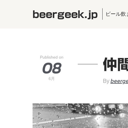
beergeek.jp
ビール飲
Published on
08
仲
6月
beerge
By