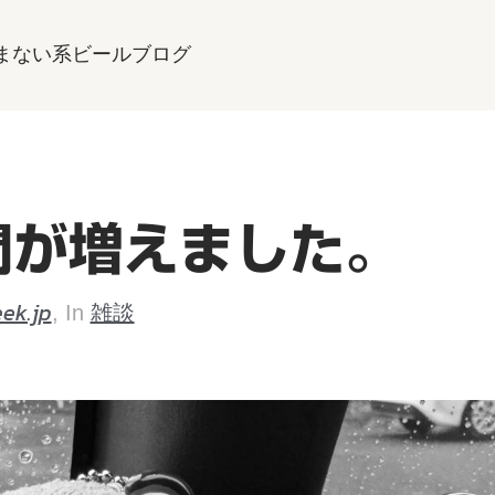
まない系ビールブログ
間が増えました。
ek.jp
雑談
, In