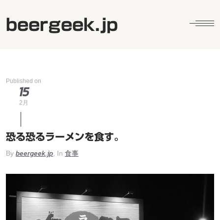
beergeek.jp
Published on
15
2月
恐る恐るラーメンを食す。
beergeek.jp
食事
By
, In