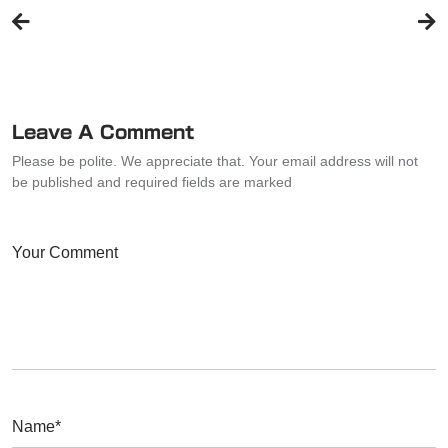
稿
ナ
ビ
ゲ
ー
Leave A Comment
シ
Please be polite. We appreciate that. Your email address will not
ョ
be published and required fields are marked
ン