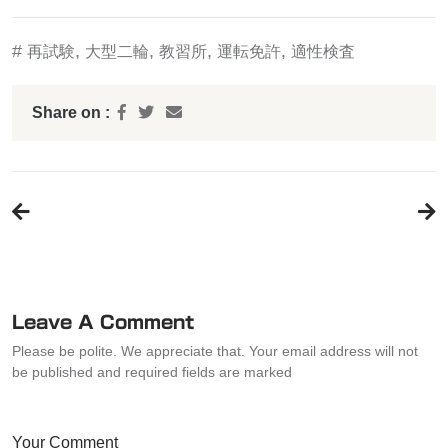
#
,
,
,
,
再試験
大型二輪
教習所
運転免許
適性検査
Share on :
投
稿
ナ
ビ
ゲ
ー
Leave A Comment
シ
Please be polite. We appreciate that. Your email address will not
ョ
be published and required fields are marked
ン