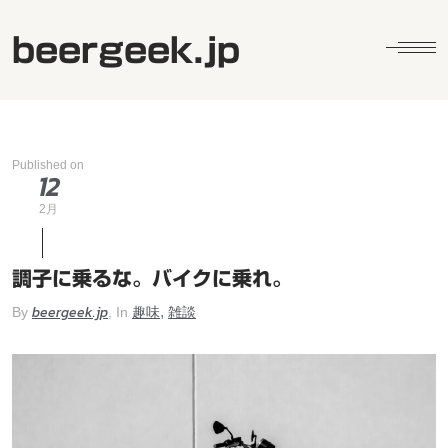
beergeek.jp
Published on
12
2月
調子に乗るな。バイクに乗れ。
beergeek.jp
趣味
雑談
,
By
, In