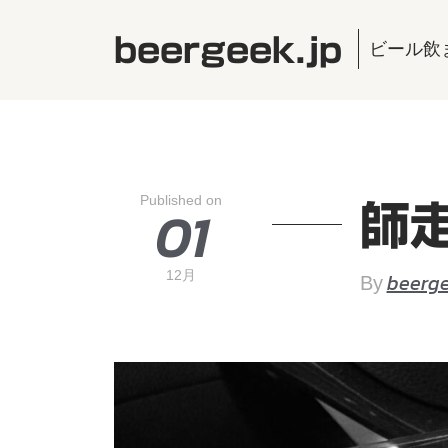
beergeek.jp
ビール飲
Published on
01
師
12月
beerge
By