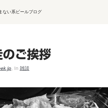
まない系ビールブログ
走のご挨拶
ek.jp
雑談
, In