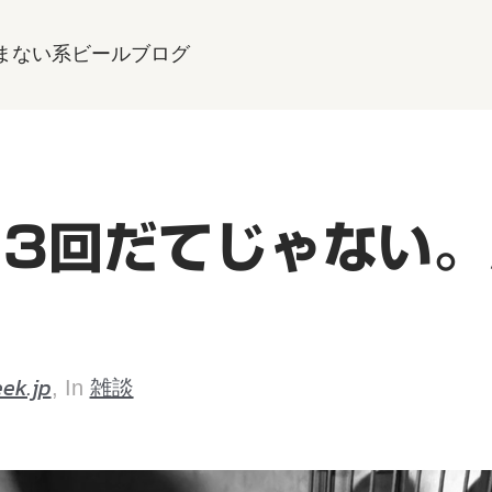
まない系ビールブログ
日3回だてじゃない
。
ek.jp
雑談
, In