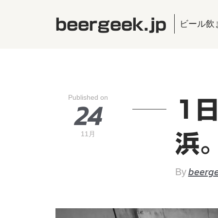
beergeek.jp
ビール飲
Published on
24
1
11月
浜
beerge
By