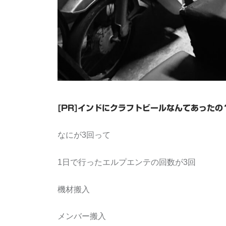
[PR]インドにクラフトビールなんてあった
なにが3回って
1日で行ったエルプエンテの回数が3回
機材搬入
メンバー搬入