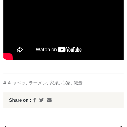
#
,
,
,
,
キャベツ
ラーメン
家系
心家
減量
Share on :
投