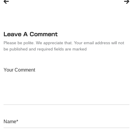
稿
ナ
ビ
ゲ
ー
Leave A Comment
シ
Please be polite. We appreciate that. Your email address will not
ョ
be published and required fields are marked
ン