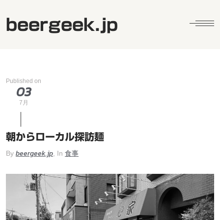
beergeek.jp
Published on
03
7月
朝からローカル探訪麺
beergeek.jp
食事
By
, In