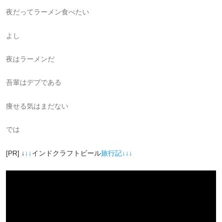
夜だってラーメン食べたい
よし
夜はラーメンだ
吾輩はデブである
痩せる気はまだない
では
[PR] ↓
↓↓
インドクラフトビール
旅行記↓↓↓