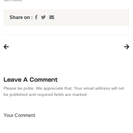
Share on :
投
稿
ナ
ビ
ゲ
ー
Leave A Comment
シ
Please be polite. We appreciate that. Your email address will not
ョ
be published and required fields are marked
ン