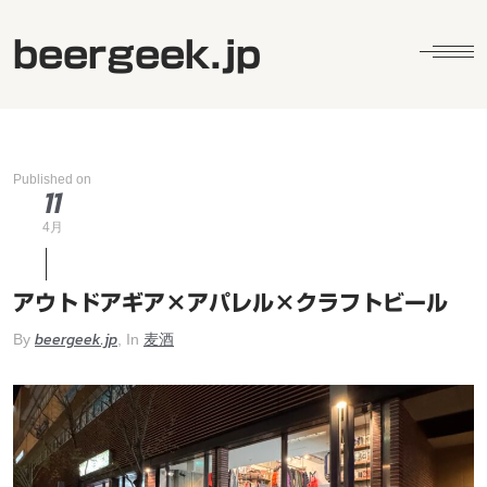
beergeek.jp
Published on
11
4月
アウトドアギア×アパレル×クラフトビール
beergeek.jp
麦酒
By
, In