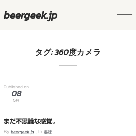
beergeek.jp
タグ:
360度カメラ
Published on
08
5月
まだ不思議な感覚。
beergeek.jp
趣味
By
, In