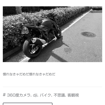
慣れなきゃだめだ慣れなきゃだめだ
#
,
,
,
,
360度カメラ
dji
バイク
不思議
客観視