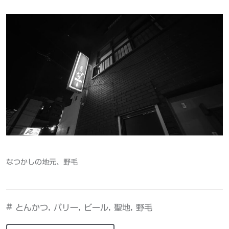
なつかしの地元、野毛
#
,
,
,
,
とんかつ
パリ一
ビール
聖地
野毛