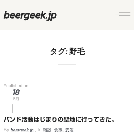
beergeek.jp
タグ:
野毛
Published on
18
6月
バンド活動はじまりの聖地に行ってきた。
beergeek.jp
雑談
食事
麦酒
,
,
By
, In