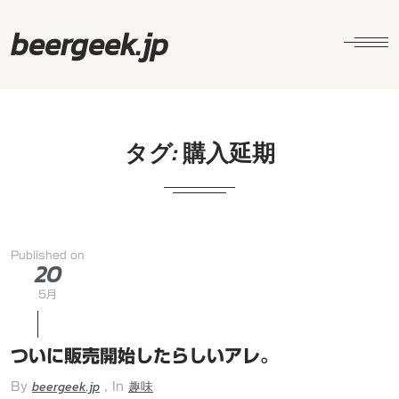
beergeek.jp
タグ:
購入延期
Published on
20
5月
ついに販売開始したらしいアレ。
beergeek.jp
趣味
By
, In