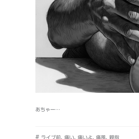
あちゃー…
#
,
,
,
,
ライブ前
痛い
痛いよ
痛風
親指