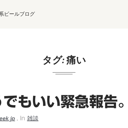
系ビールブログ
タグ:
痛い
うでもいい緊急報告
eek.jp
雑談
, In