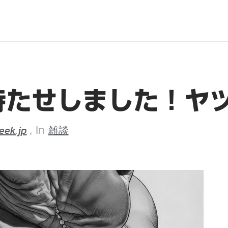
待たせしました！ヤ
eek.jp
雑談
, In