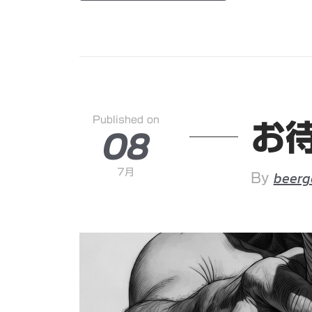
Published on
08
お
7月
beerg
By