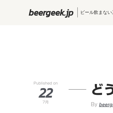
beergeek.jp
ビール飲まない
Published on
22
ど
7月
beerg
By