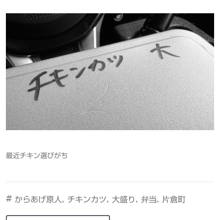
最近チキン選びがち
#
,
,
,
,
からあげ原人
チキンカツ
大盛り
弁当
片倉町