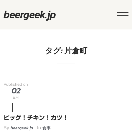
beergeek.jp
タグ:
片倉町
Published on
02
8月
ビッグ！チキン！カツ！
beergeek.jp
食事
By
, In