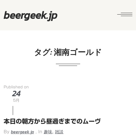
beergeek.jp
タグ:
湘南ゴールド
Published on
24
5月
本日の朝方から昼過ぎまでのムーヴ
beergeek.jp
趣味
雑談
,
By
, In