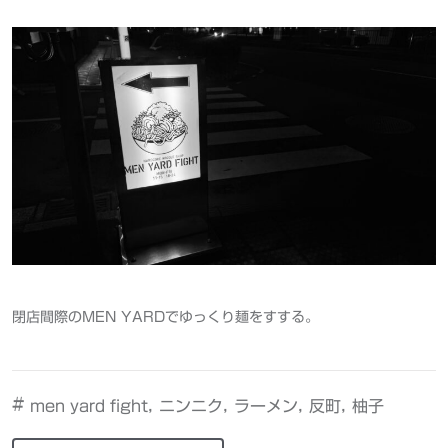
閉店間際のMEN YARDでゆっくり麺をすする。
#
,
,
,
,
men yard fight
ニンニク
ラーメン
反町
柚子