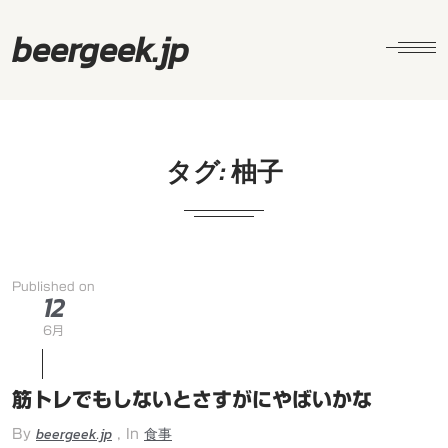
beergeek.jp
タグ:
柚子
Published on
12
6月
筋トレでもしないとさすがにやばいかな
beergeek.jp
食事
By
, In