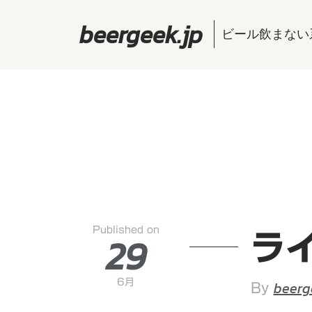
beergeek.jp
ビール飲まない
Published on
29
ラ
6月
beerg
By