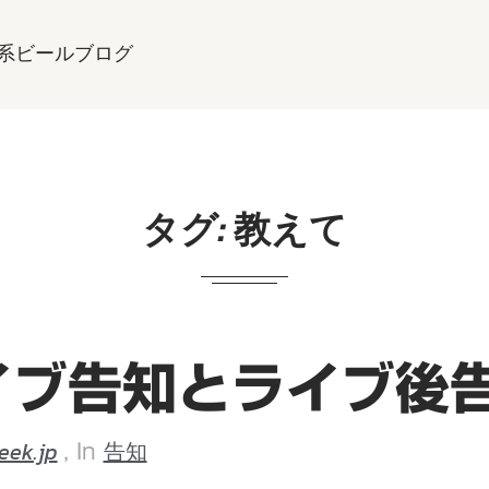
系ビールブログ
タグ:
教えて
イブ告知とライブ後
eek.jp
告知
, In