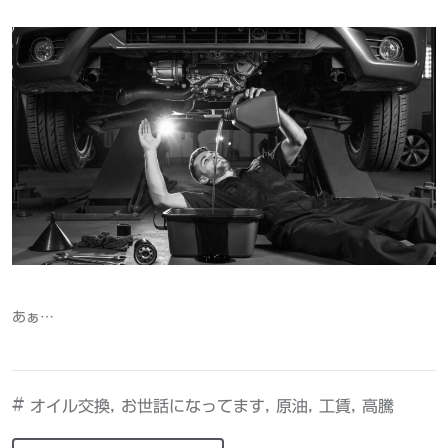
あぁ…
#
,
,
,
,
オイル交換
お世話になってます
原油
工賃
高騰