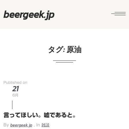
beergeek.jp
タグ:
原油
Published on
21
6月
言ってほしい。嘘であると。
beergeek.jp
雑談
By
, In