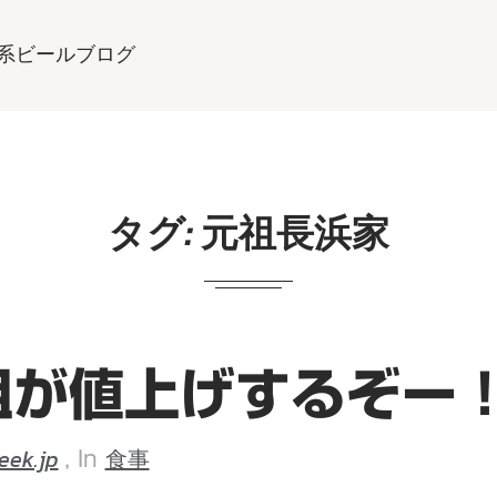
系ビールブログ
タグ:
元祖長浜家
祖が値上げするぞー
eek.jp
食事
, In