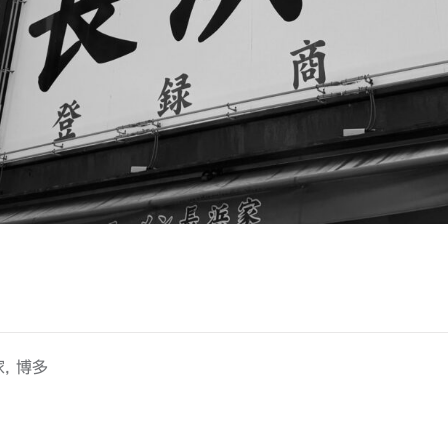
,
家
博多