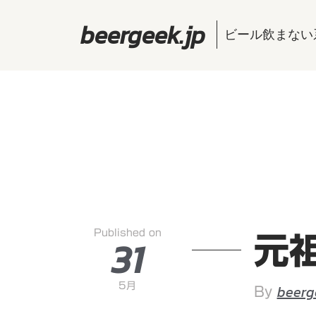
beergeek.jp
ビール飲まない
Published on
31
元
5月
beerg
By