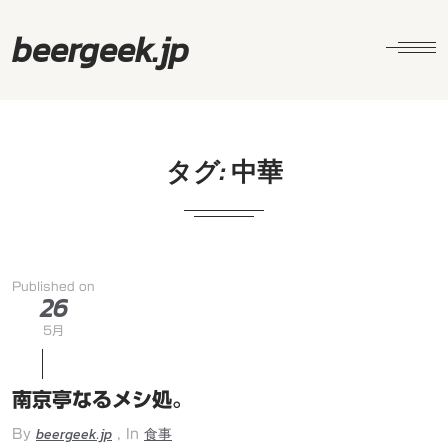
beergeek.jp
タグ:
中華
Published on
26
5月
南京亭なるメシ処。
beergeek.jp
食事
By
, In