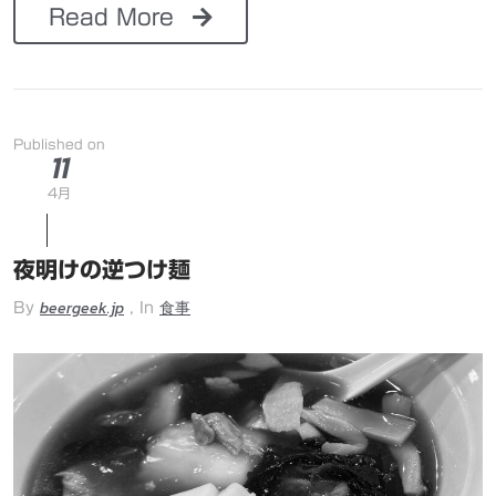
Read More
Published on
11
4月
夜明けの逆つけ麺
beergeek.jp
食事
By
, In