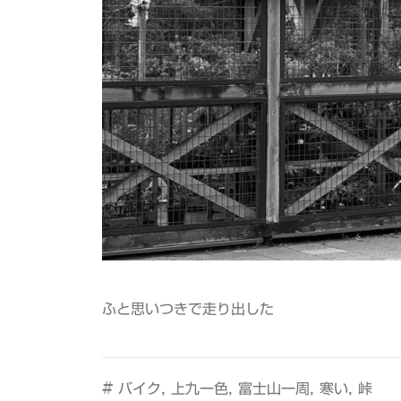
ふと思いつきで走り出した
#
,
,
,
,
バイク
上九一色
富士山一周
寒い
峠