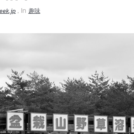
eek.jp
趣味
, In