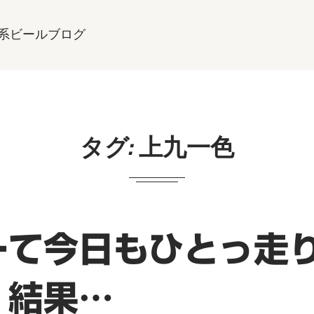
系ビールブログ
タグ:
上九一色
ーて今日もひとっ走
！結果…