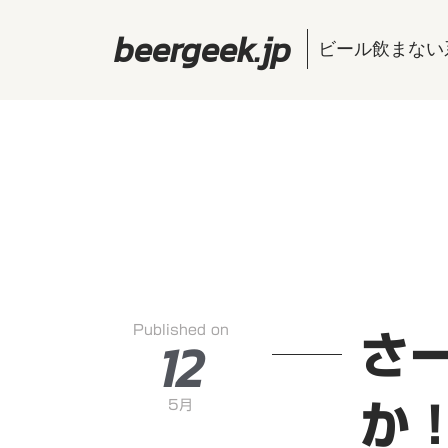
beergeek.jp
ビール飲まない
Published on
12
さ
5月
か