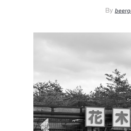
beerg
By