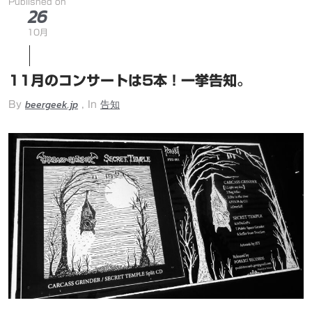
Published on
26
10月
11月のコンサートは5本！一挙告知。
beergeek.jp
告知
By
, In