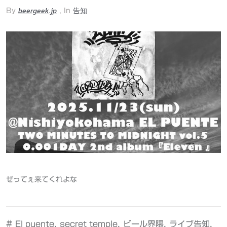
beergeek.jp
告知
By
, In
ぜってぇ来てくれよな
#
,
,
,
,
El puente
secret temple
ビール界隈
ライブ告知