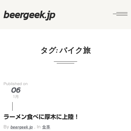
beergeek.jp
タグ:
バイク旅
Published on
06
1月
ラーメン食べに厚木に上陸！
beergeek.jp
食事
By
, In