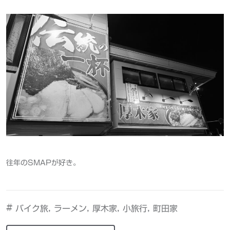
往年のSMAPが好き。
#
,
,
,
,
バイク旅
ラーメン
厚木家
小旅行
町田家