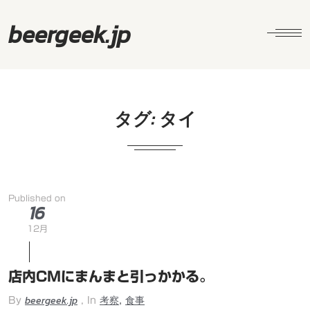
beergeek.jp
タグ:
タイ
Published on
16
12月
店内CMにまんまと引っかかる。
beergeek.jp
考察
食事
,
By
, In