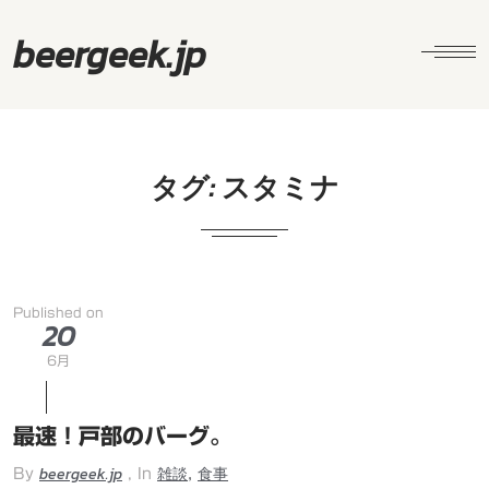
beergeek.jp
タグ:
スタミナ
Published on
20
6月
最速！戸部のバーグ。
beergeek.jp
雑談
食事
,
By
, In