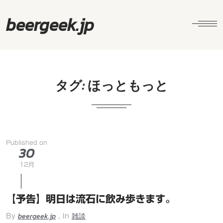
beergeek.jp
タグ:
ほっともっと
Published on
30
12月
【予告】明日は流石に飲み歩きます。
beergeek.jp
雑談
By
, In