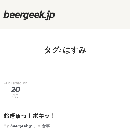
beergeek.jp
タグ:
はすみ
Published on
20
9月
むぎゅっ！ボキッ！
beergeek.jp
食事
By
, In